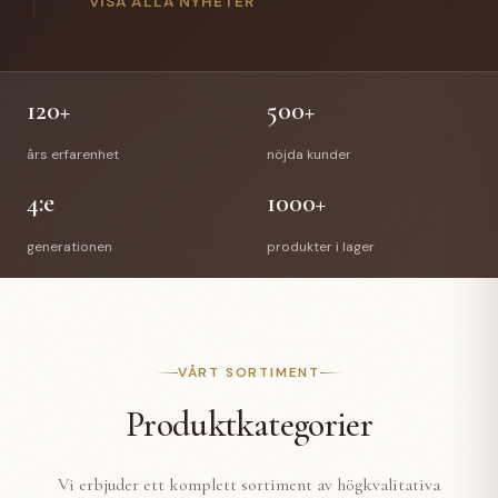
gick Anette Hellman i pension efter 12 år hos oss.
VISA ALLA NYHETER
Anettes efterträdare är Stefan Bede som har arbetat
med vår E-handel tidigare. En välförtjänt pension
väntar Richard & Anette och vi önskar de all lycka till
med deras nya liv.
120+
500+
års erfarenhet
nöjda kunder
4:e
1000+
generationen
produkter i lager
VÅRT SORTIMENT
Produktkategorier
Vi erbjuder ett komplett sortiment av högkvalitativa