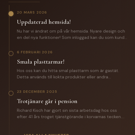
20 MARS 2026
Uppdaterad hemsida!
Nu har vi ändrat om på vår hemsida. Nyare design och
en del nya funktioner! Som inloggad kan du som kund
förutom att lägga beställningar även komma åt: -
Certifikat och specifikationer. - Orderhistorik med alla
6 FEBRUARI 2026
batcher för spårbarhet. - En zip fil med samtliga
Smala plasttarmar!
certifikat och produktspecifikationer. Saknar du
inloggningsuppgifter? Hör av dig till oss!
Hos oss kan du hitta smal plasttarm som är gastät.
Detta används till kokta produkter eller andra
produkter där man inte vill ha någon lättnad på
slutprodukten. Till ett vegosortiment är denna ett
23 DECEMBER 2025
väldigt bra alternativ. Hör av dig till oss för mer
Trotjänare går i pension
information.
Richard Kisch har gjort sin sista arbetsdag hos oss
efter 41 års troget tjänstgörande i korvarnas tecken.
Under året som gått har han introducerat sin
efterträdare Mathias Grunditz på distriktet. I torsdags