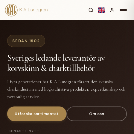
SEDAN 1902
Sveriges ledande leverantör av
korvskinn & charktillbehör
I fyra generationer har K A Lundgren försett den svenska
charkindustrin med högkvalitativa produkter, expertkunskap och
personlig service.
Utforska sortimentet
Om oss
SENASTE NYTT