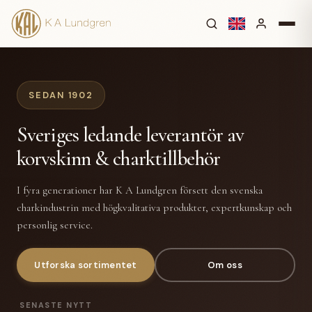
SEDAN 1902
Sveriges ledande leverantör av
korvskinn & charktillbehör
I fyra generationer har K A Lundgren försett den svenska
charkindustrin med högkvalitativa produkter, expertkunskap och
personlig service.
Utforska sortimentet
Om oss
SENASTE NYTT