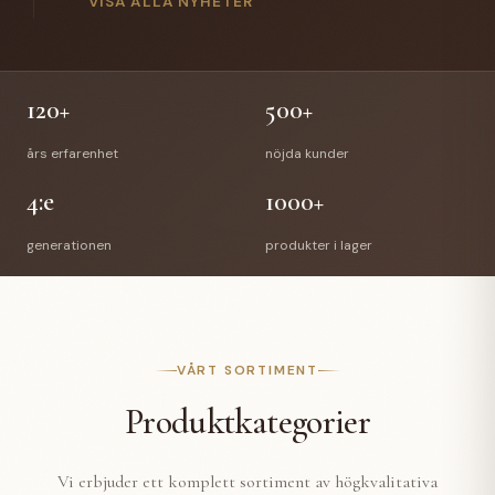
gick Anette Hellman i pension efter 12 år hos oss.
VISA ALLA NYHETER
Anettes efterträdare är Stefan Bede som har arbetat
med vår E-handel tidigare. En välförtjänt pension
väntar Richard & Anette och vi önskar de all lycka till
med deras nya liv.
120+
500+
års erfarenhet
nöjda kunder
4:e
1000+
generationen
produkter i lager
VÅRT SORTIMENT
Produktkategorier
Vi erbjuder ett komplett sortiment av högkvalitativa