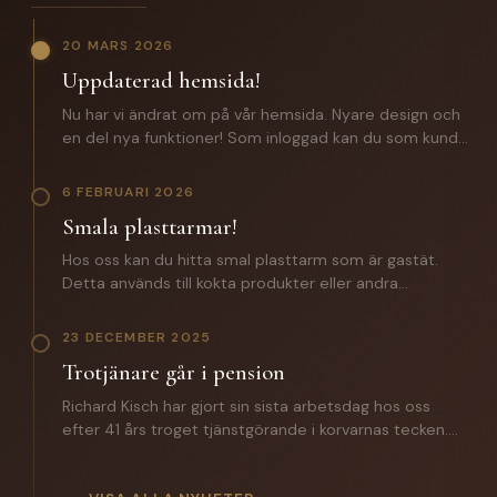
20 MARS 2026
Uppdaterad hemsida!
Nu har vi ändrat om på vår hemsida. Nyare design och
en del nya funktioner! Som inloggad kan du som kund
förutom att lägga beställningar även komma åt: -
Certifikat och specifikationer. - Orderhistorik med alla
6 FEBRUARI 2026
batcher för spårbarhet. - En zip fil med samtliga
Smala plasttarmar!
certifikat och produktspecifikationer. Saknar du
inloggningsuppgifter? Hör av dig till oss!
Hos oss kan du hitta smal plasttarm som är gastät.
Detta används till kokta produkter eller andra
produkter där man inte vill ha någon lättnad på
slutprodukten. Till ett vegosortiment är denna ett
23 DECEMBER 2025
väldigt bra alternativ. Hör av dig till oss för mer
Trotjänare går i pension
information.
Richard Kisch har gjort sin sista arbetsdag hos oss
efter 41 års troget tjänstgörande i korvarnas tecken.
Under året som gått har han introducerat sin
efterträdare Mathias Grunditz på distriktet. I torsdags