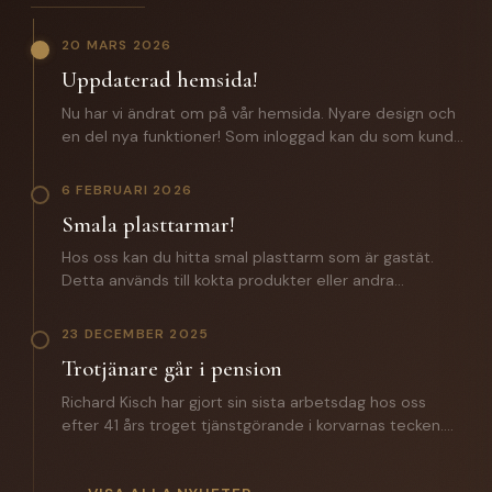
20 MARS 2026
Uppdaterad hemsida!
Nu har vi ändrat om på vår hemsida. Nyare design och
en del nya funktioner! Som inloggad kan du som kund
förutom att lägga beställningar även komma åt: -
Certifikat och specifikationer. - Orderhistorik med alla
6 FEBRUARI 2026
batcher för spårbarhet. - En zip fil med samtliga
Smala plasttarmar!
certifikat och produktspecifikationer. Saknar du
inloggningsuppgifter? Hör av dig till oss!
Hos oss kan du hitta smal plasttarm som är gastät.
Detta används till kokta produkter eller andra
produkter där man inte vill ha någon lättnad på
slutprodukten. Till ett vegosortiment är denna ett
23 DECEMBER 2025
väldigt bra alternativ. Hör av dig till oss för mer
Trotjänare går i pension
information.
Richard Kisch har gjort sin sista arbetsdag hos oss
efter 41 års troget tjänstgörande i korvarnas tecken.
Under året som gått har han introducerat sin
efterträdare Mathias Grunditz på distriktet. I torsdags