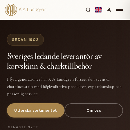
SEDAN 1902
Sveriges ledande leverantör av
korvskinn & charktillbehör
I fyra generationer har K A Lundgren försett den svenska
charkindustrin med högkvalitativa produkter, expertkunskap och
personlig service.
Utforska sortimentet
Om oss
SENASTE NYTT