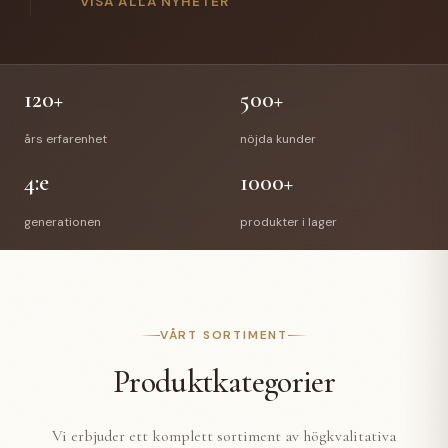
gick Anette Hellman i pension efter 12 år hos oss.
VISA ALLA NYHETER
Anettes efterträdare är Stefan Bede som har arbetat
med vår E-handel tidigare. En välförtjänt pension
väntar Richard & Anette och vi önskar de all lycka till
med deras nya liv.
120+
500+
års erfarenhet
nöjda kunder
4:e
1000+
generationen
produkter i lager
VÅRT SORTIMENT
Produktkategorier
Vi erbjuder ett komplett sortiment av högkvalitativa