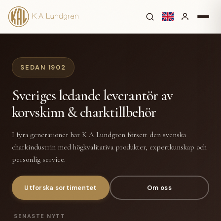
SEDAN 1902
Sveriges ledande leverantör av
korvskinn & charktillbehör
I fyra generationer har K A Lundgren försett den svenska
charkindustrin med högkvalitativa produkter, expertkunskap och
personlig service.
Utforska sortimentet
Om oss
SENASTE NYTT