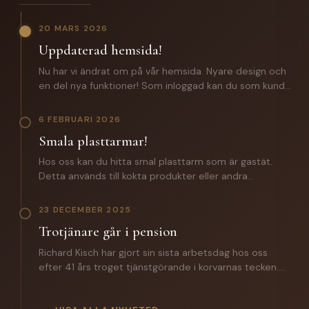
20 MARS 2026
Uppdaterad hemsida!
Nu har vi ändrat om på vår hemsida. Nyare design och
en del nya funktioner! Som inloggad kan du som kund
förutom att lägga beställningar även komma åt: -
Certifikat och specifikationer. - Orderhistorik med alla
6 FEBRUARI 2026
batcher för spårbarhet. - En zip fil med samtliga
Smala plasttarmar!
certifikat och produktspecifikationer. Saknar du
inloggningsuppgifter? Hör av dig till oss!
Hos oss kan du hitta smal plasttarm som är gastät.
Detta används till kokta produkter eller andra
produkter där man inte vill ha någon lättnad på
slutprodukten. Till ett vegosortiment är denna ett
23 DECEMBER 2025
väldigt bra alternativ. Hör av dig till oss för mer
Trotjänare går i pension
information.
Richard Kisch har gjort sin sista arbetsdag hos oss
efter 41 års troget tjänstgörande i korvarnas tecken.
Under året som gått har han introducerat sin
efterträdare Mathias Grunditz på distriktet. I torsdags