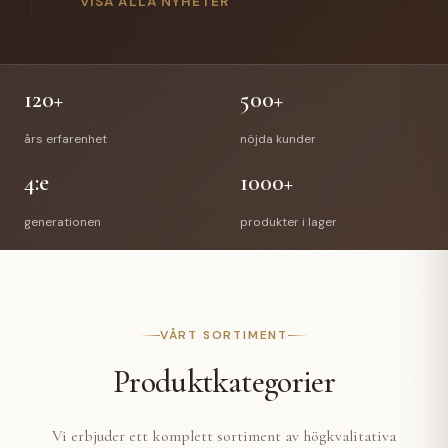
gick Anette Hellman i pension efter 12 år hos oss.
VISA ALLA NYHETER
Anettes efterträdare är Stefan Bede som har arbetat
med vår E-handel tidigare. En välförtjänt pension
väntar Richard & Anette och vi önskar de all lycka till
med deras nya liv.
120+
500+
års erfarenhet
nöjda kunder
4:e
1000+
generationen
produkter i lager
VÅRT SORTIMENT
Produktkategorier
Vi erbjuder ett komplett sortiment av högkvalitativa