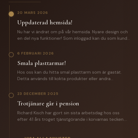
20 MARS 2026
Uppdaterad hemsida!
Nu har vi ändrat om på vår hemsida. Nyare design och
en del nya funktioner! Som inloggad kan du som kund
förutom att lägga beställningar även komma åt: -
Certifikat och specifikationer. - Orderhistorik med alla
6 FEBRUARI 2026
batcher för spårbarhet. - En zip fil med samtliga
Smala plasttarmar!
certifikat och produktspecifikationer. Saknar du
inloggningsuppgifter? Hör av dig till oss!
Hos oss kan du hitta smal plasttarm som är gastät.
Detta används till kokta produkter eller andra
produkter där man inte vill ha någon lättnad på
slutprodukten. Till ett vegosortiment är denna ett
23 DECEMBER 2025
väldigt bra alternativ. Hör av dig till oss för mer
Trotjänare går i pension
information.
Richard Kisch har gjort sin sista arbetsdag hos oss
efter 41 års troget tjänstgörande i korvarnas tecken.
Under året som gått har han introducerat sin
efterträdare Mathias Grunditz på distriktet. I torsdags