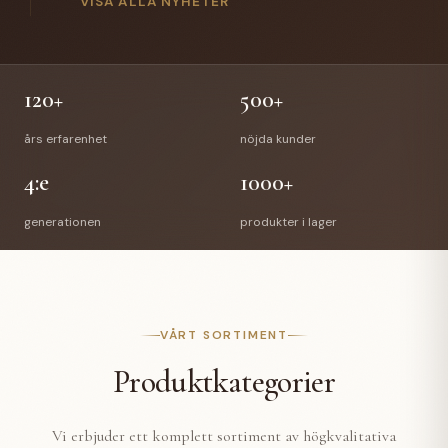
gick Anette Hellman i pension efter 12 år hos oss.
VISA ALLA NYHETER
Anettes efterträdare är Stefan Bede som har arbetat
med vår E-handel tidigare. En välförtjänt pension
väntar Richard & Anette och vi önskar de all lycka till
med deras nya liv.
120+
500+
års erfarenhet
nöjda kunder
4:e
1000+
generationen
produkter i lager
VÅRT SORTIMENT
Produktkategorier
Vi erbjuder ett komplett sortiment av högkvalitativa