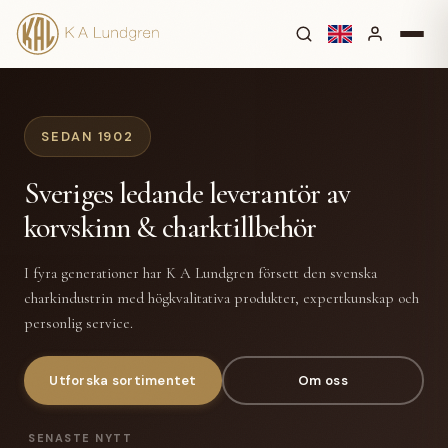
SEDAN 1902
Sveriges ledande leverantör av
korvskinn & charktillbehör
I fyra generationer har K A Lundgren försett den svenska
charkindustrin med högkvalitativa produkter, expertkunskap och
personlig service.
Utforska sortimentet
Om oss
SENASTE NYTT