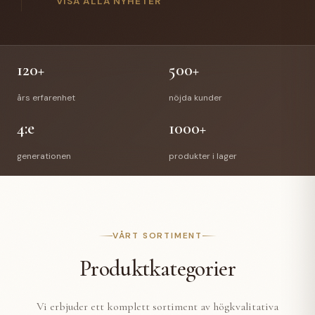
gick Anette Hellman i pension efter 12 år hos oss.
VISA ALLA NYHETER
Anettes efterträdare är Stefan Bede som har arbetat
med vår E-handel tidigare. En välförtjänt pension
väntar Richard & Anette och vi önskar de all lycka till
med deras nya liv.
120+
500+
års erfarenhet
nöjda kunder
4:e
1000+
generationen
produkter i lager
VÅRT SORTIMENT
Produktkategorier
Vi erbjuder ett komplett sortiment av högkvalitativa