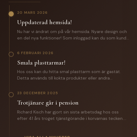
20 MARS 2026
Uppdaterad hemsida!
Nu har vi ändrat om på vår hemsida. Nyare design och
en del nya funktioner! Som inloggad kan du som kund
förutom att lägga beställningar även komma åt: -
Certifikat och specifikationer. - Orderhistorik med alla
6 FEBRUARI 2026
batcher för spårbarhet. - En zip fil med samtliga
Smala plasttarmar!
certifikat och produktspecifikationer. Saknar du
inloggningsuppgifter? Hör av dig till oss!
Hos oss kan du hitta smal plasttarm som är gastät.
Detta används till kokta produkter eller andra
produkter där man inte vill ha någon lättnad på
slutprodukten. Till ett vegosortiment är denna ett
23 DECEMBER 2025
väldigt bra alternativ. Hör av dig till oss för mer
Trotjänare går i pension
information.
Richard Kisch har gjort sin sista arbetsdag hos oss
efter 41 års troget tjänstgörande i korvarnas tecken.
Under året som gått har han introducerat sin
efterträdare Mathias Grunditz på distriktet. I torsdags