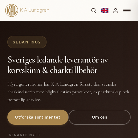
SEDAN 1902
Sveriges ledande leverantör av
korvskinn & charktillbehör
I fyra generationer har K A Lundgren försett den svenska
charkindustrin med högkvalitativa produkter, expertkunskap och
personlig service.
Utforska sortimentet
Om oss
SENASTE NYTT