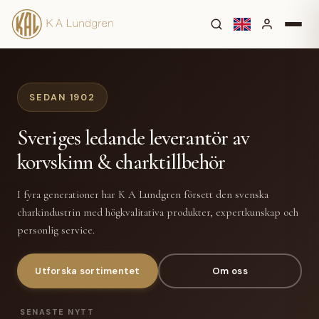
SEDAN 1902
Sveriges ledande leverantör av
korvskinn & charktillbehör
I fyra generationer har K A Lundgren försett den svenska
charkindustrin med högkvalitativa produkter, expertkunskap och
personlig service.
Utforska sortimentet
Om oss
SENASTE NYTT