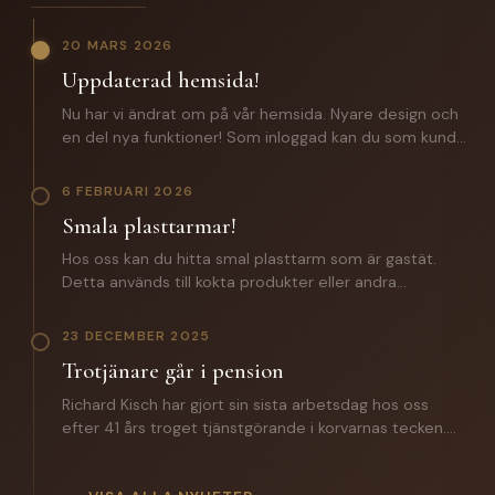
20 MARS 2026
Uppdaterad hemsida!
Nu har vi ändrat om på vår hemsida. Nyare design och
en del nya funktioner! Som inloggad kan du som kund
förutom att lägga beställningar även komma åt: -
Certifikat och specifikationer. - Orderhistorik med alla
6 FEBRUARI 2026
batcher för spårbarhet. - En zip fil med samtliga
Smala plasttarmar!
certifikat och produktspecifikationer. Saknar du
inloggningsuppgifter? Hör av dig till oss!
Hos oss kan du hitta smal plasttarm som är gastät.
Detta används till kokta produkter eller andra
produkter där man inte vill ha någon lättnad på
slutprodukten. Till ett vegosortiment är denna ett
23 DECEMBER 2025
väldigt bra alternativ. Hör av dig till oss för mer
Trotjänare går i pension
information.
Richard Kisch har gjort sin sista arbetsdag hos oss
efter 41 års troget tjänstgörande i korvarnas tecken.
Under året som gått har han introducerat sin
efterträdare Mathias Grunditz på distriktet. I torsdags