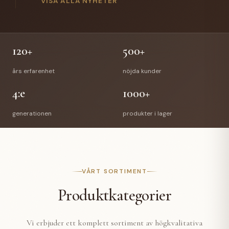
gick Anette Hellman i pension efter 12 år hos oss.
VISA ALLA NYHETER
Anettes efterträdare är Stefan Bede som har arbetat
med vår E-handel tidigare. En välförtjänt pension
väntar Richard & Anette och vi önskar de all lycka till
med deras nya liv.
120+
500+
års erfarenhet
nöjda kunder
4:e
1000+
generationen
produkter i lager
VÅRT SORTIMENT
Produktkategorier
Vi erbjuder ett komplett sortiment av högkvalitativa