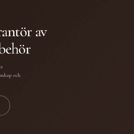
rantör av
lbehör
ka
unskap och