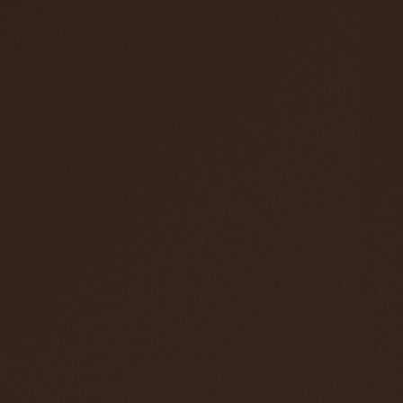
hos oss. Anettes efterträdare är Stefan Bede
som har arbetat med vår E-handel tidigare. En
välförtjänt pension väntar Richard & Anette och
vi önskar de all lycka till med deras nya liv.