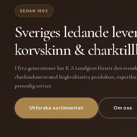
SEDAN 1902
Sveriges ledande leve
korvskinn & charktil
I fyra generationer har K A Lundgren försett den svens
charkindustrin med högkvalitativa produkter, expertk
personlig service.
Utforska sortimentet
Om oss