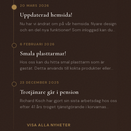
20 MARS 2026
Uppdaterad hemsida!
Nu har vi ändrat om på vår hemsida. Nyare design
och en del nya funktioner! Som inloggad kan du
som kund förutom att lägga beställningar även
komma åt: - Certifikat och specifikationer. -
6 FEBRUARI 2026
Orderhistorik med alla batcher för spårbarhet. -
Smala plasttarmar!
En zip fil med samtliga certifikat och
produktspecifikationer. Saknar du
Hos oss kan du hitta smal plasttarm som är
inloggningsuppgifter? Hör av dig till oss!
gastät. Detta används till kokta produkter eller
andra produkter där man inte vill ha någon
lättnad på slutprodukten. Till ett vegosortiment
23 DECEMBER 2025
är denna ett väldigt bra alternativ. Hör av dig till
Trotjänare går i pension
oss för mer information.
Richard Kisch har gjort sin sista arbetsdag hos oss
efter 41 års troget tjänstgörande i korvarnas
tecken. Under året som gått har han introducerat
sin efterträdare Mathias Grunditz på distriktet. I
torsdags gick Anette Hellman i pension efter 12 år
VISA ALLA NYHETER