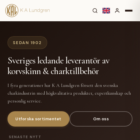
SEDAN 1902
Sveriges ledande leverantör av
korvskinn & charktillbehör
I fyra generationer har K A Lundgren försett den svenska
charkindustrin med högkvalitativa produkter, expertkunskap och
personlig service.
Utforska sortimentet
Om oss
SENASTE NYTT