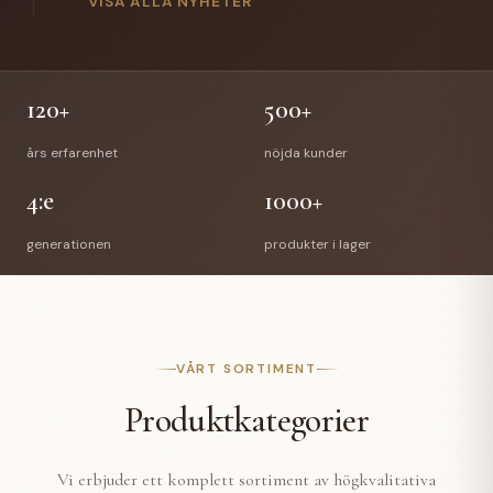
gick Anette Hellman i pension efter 12 år hos oss.
VISA ALLA NYHETER
Anettes efterträdare är Stefan Bede som har arbetat
med vår E-handel tidigare. En välförtjänt pension
väntar Richard & Anette och vi önskar de all lycka till
med deras nya liv.
120+
500+
års erfarenhet
nöjda kunder
4:e
1000+
generationen
produkter i lager
VÅRT SORTIMENT
Produktkategorier
Vi erbjuder ett komplett sortiment av högkvalitativa