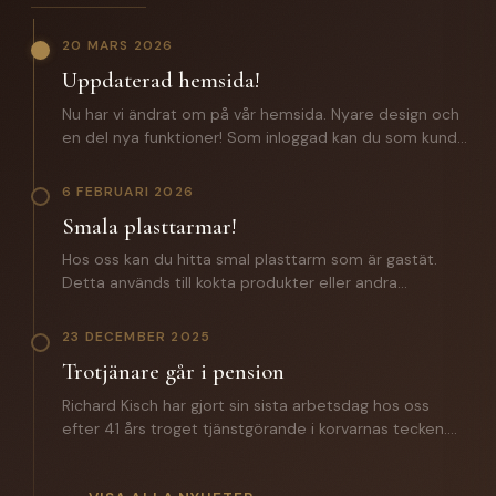
20 MARS 2026
Uppdaterad hemsida!
Nu har vi ändrat om på vår hemsida. Nyare design och
en del nya funktioner! Som inloggad kan du som kund
förutom att lägga beställningar även komma åt: -
Certifikat och specifikationer. - Orderhistorik med alla
6 FEBRUARI 2026
batcher för spårbarhet. - En zip fil med samtliga
Smala plasttarmar!
certifikat och produktspecifikationer. Saknar du
inloggningsuppgifter? Hör av dig till oss!
Hos oss kan du hitta smal plasttarm som är gastät.
Detta används till kokta produkter eller andra
produkter där man inte vill ha någon lättnad på
slutprodukten. Till ett vegosortiment är denna ett
23 DECEMBER 2025
väldigt bra alternativ. Hör av dig till oss för mer
Trotjänare går i pension
information.
Richard Kisch har gjort sin sista arbetsdag hos oss
efter 41 års troget tjänstgörande i korvarnas tecken.
Under året som gått har han introducerat sin
efterträdare Mathias Grunditz på distriktet. I torsdags