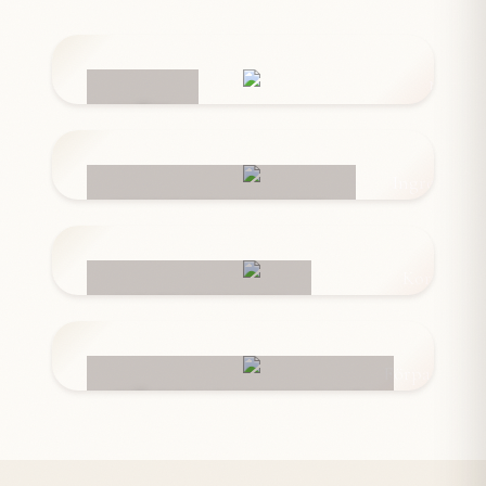
NÄT
INGREDIENSER
KORVSKINN
FÖRPACKNINGAR