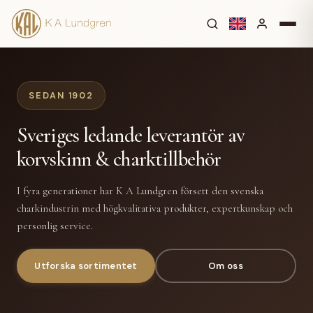
SEDAN 1902
Sveriges ledande leverantör av
korvskinn & charktillbehör
I fyra generationer har K A Lundgren försett den svenska
charkindustrin med högkvalitativa produkter, expertkunskap och
personlig service.
Utforska sortimentet
Om oss