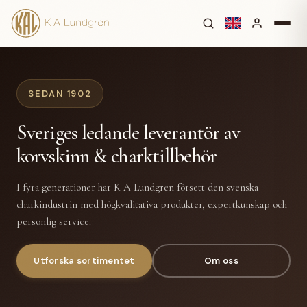
SEDAN 1902
Sveriges ledande leverantör av
korvskinn & charktillbehör
I fyra generationer har K A Lundgren försett den svenska
charkindustrin med högkvalitativa produkter, expertkunskap och
personlig service.
Utforska sortimentet
Om oss