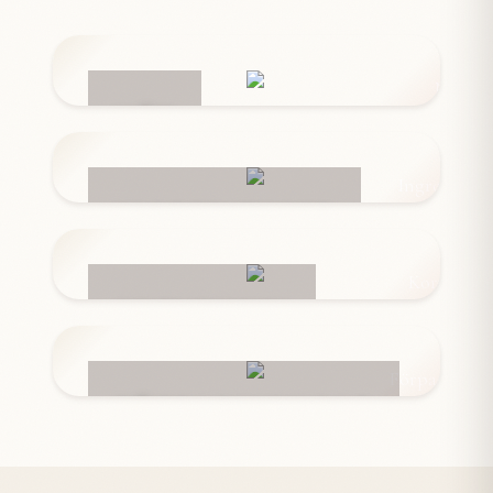
NÄT
INGREDIENSER
KORVSKINN
FÖRPACKNINGAR