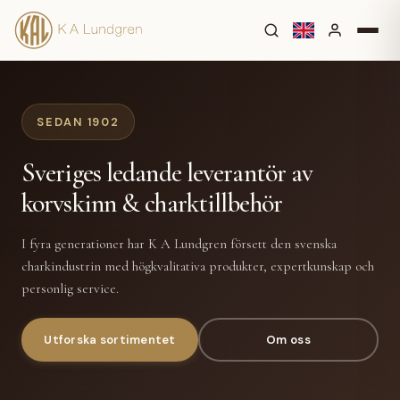
SEDAN 1902
Sveriges ledande leverantör av
korvskinn & charktillbehör
I fyra generationer har K A Lundgren försett den svenska
charkindustrin med högkvalitativa produkter, expertkunskap och
personlig service.
Utforska sortimentet
Om oss