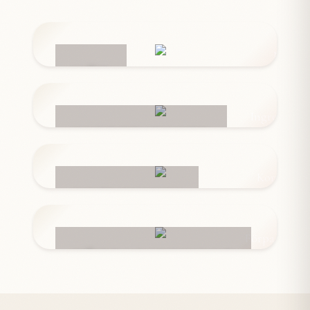
NÄT
INGREDIENSER
KORVSKINN
FÖRPACKNINGAR