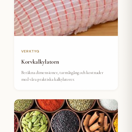
VERKTYG
Korvkalkylatorn
Beräkna dimensioner, tarmåtgång och kostnader
med våra praktiska kalkylatorer.