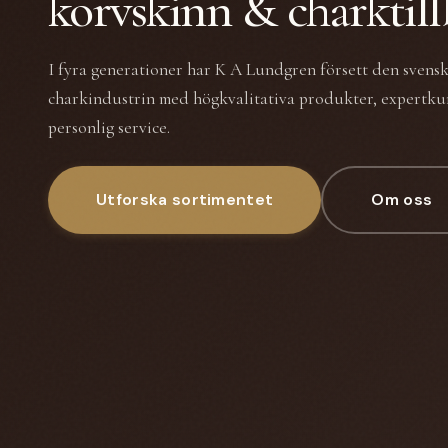
korvskinn & charktil
I fyra generationer har K A Lundgren försett den svens
charkindustrin med högkvalitativa produkter, expertk
personlig service.
Utforska sortimentet
Om oss