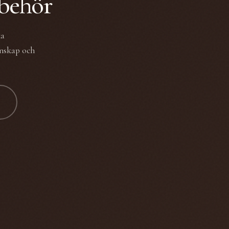
lbehör
ka
unskap och