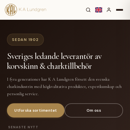
SEDAN 1902
Sveriges ledande leverantör av
korvskinn & charktillbehör
I fyra generationer har K A Lundgren försett den svenska
charkindustrin med högkvalitativa produkter, expertkunskap och
personlig service.
Utforska sortimentet
Om oss
SENASTE NYTT