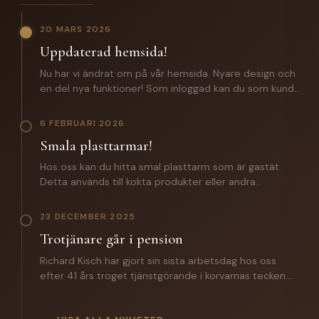
20 MARS 2026
Uppdaterad hemsida!
Nu har vi ändrat om på vår hemsida. Nyare design och
en del nya funktioner! Som inloggad kan du som kund
förutom att lägga beställningar även komma åt: -
Certifikat och specifikationer. - Orderhistorik med alla
6 FEBRUARI 2026
batcher för spårbarhet. - En zip fil med samtliga
Smala plasttarmar!
certifikat och produktspecifikationer. Saknar du
inloggningsuppgifter? Hör av dig till oss!
Hos oss kan du hitta smal plasttarm som är gastät.
Detta används till kokta produkter eller andra
produkter där man inte vill ha någon lättnad på
slutprodukten. Till ett vegosortiment är denna ett
23 DECEMBER 2025
väldigt bra alternativ. Hör av dig till oss för mer
Trotjänare går i pension
information.
Richard Kisch har gjort sin sista arbetsdag hos oss
efter 41 års troget tjänstgörande i korvarnas tecken.
Under året som gått har han introducerat sin
efterträdare Mathias Grunditz på distriktet. I torsdags