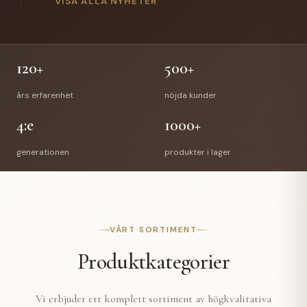
gick Anette Hellman i pension efter 12 år hos oss.
VISA ALLA NYHETER
Anettes efterträdare är Stefan Bede som har arbetat
med vår E-handel tidigare. En välförtjänt pension
väntar Richard & Anette och vi önskar de all lycka till
med deras nya liv.
120+
500+
års erfarenhet
nöjda kunder
4:e
1000+
generationen
produkter i lager
VÅRT SORTIMENT
Produktkategorier
Vi erbjuder ett komplett sortiment av högkvalitativa