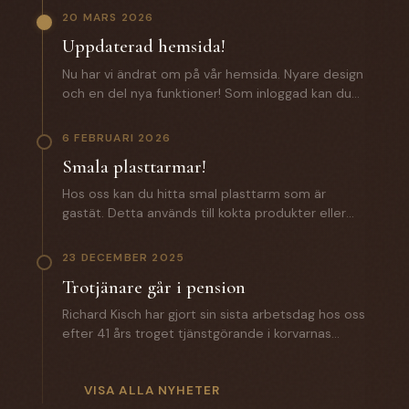
20 MARS 2026
Uppdaterad hemsida!
Nu har vi ändrat om på vår hemsida. Nyare design
och en del nya funktioner! Som inloggad kan du
som kund förutom att lägga beställningar även
komma åt: - Certifikat och specifikationer. -
6 FEBRUARI 2026
Orderhistorik med alla batcher för spårbarhet. -
Smala plasttarmar!
En zip fil med samtliga certifikat och
produktspecifikationer. Saknar du
Hos oss kan du hitta smal plasttarm som är
inloggningsuppgifter? Hör av dig till oss!
gastät. Detta används till kokta produkter eller
andra produkter där man inte vill ha någon
lättnad på slutprodukten. Till ett vegosortiment
23 DECEMBER 2025
är denna ett väldigt bra alternativ. Hör av dig till
Trotjänare går i pension
oss för mer information.
Richard Kisch har gjort sin sista arbetsdag hos oss
efter 41 års troget tjänstgörande i korvarnas
tecken. Under året som gått har han introducerat
sin efterträdare Mathias Grunditz på distriktet. I
torsdags gick Anette Hellman i pension efter 12 år
VISA ALLA NYHETER