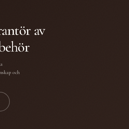
rantör av
lbehör
ka
unskap och