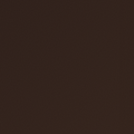
hos oss. Anettes efterträdare är Stefan Bede
som har arbetat med vår E-handel tidigare. En
välförtjänt pension väntar Richard & Anette och
vi önskar de all lycka till med deras nya liv.