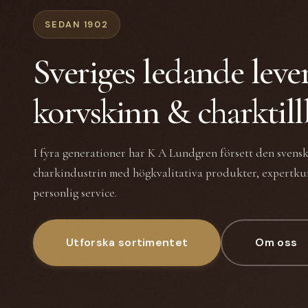
SEDAN 1902
Sveriges ledande leve
korvskinn & charktil
I fyra generationer har K A Lundgren försett den svens
charkindustrin med högkvalitativa produkter, expertk
personlig service.
Utforska sortimentet
Om oss