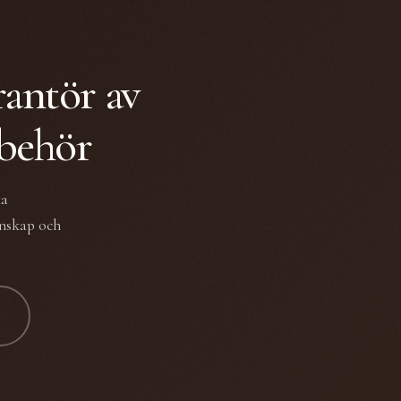
rantör av
lbehör
ka
unskap och