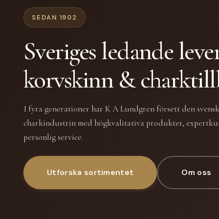
SEDAN 1902
Sveriges ledande leve
korvskinn & charktil
I fyra generationer har K A Lundgren försett den svens
charkindustrin med högkvalitativa produkter, expertk
personlig service.
Utforska sortimentet
Om oss