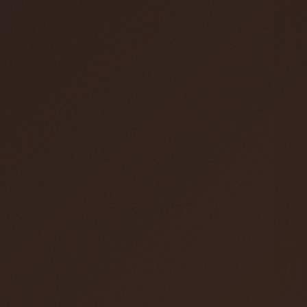
hos oss. Anettes efterträdare är Stefan Bede
som har arbetat med vår E-handel tidigare. En
välförtjänt pension väntar Richard & Anette och
vi önskar de all lycka till med deras nya liv.