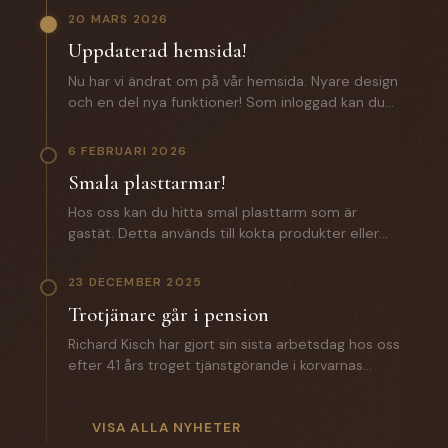
20 MARS 2026
Uppdaterad hemsida!
Nu har vi ändrat om på vår hemsida. Nyare design
och en del nya funktioner! Som inloggad kan du
som kund förutom att lägga beställningar även
komma åt: - Certifikat och specifikationer. -
6 FEBRUARI 2026
Orderhistorik med alla batcher för spårbarhet. -
Smala plasttarmar!
En zip fil med samtliga certifikat och
produktspecifikationer. Saknar du
Hos oss kan du hitta smal plasttarm som är
inloggningsuppgifter? Hör av dig till oss!
gastät. Detta används till kokta produkter eller
andra produkter där man inte vill ha någon
lättnad på slutprodukten. Till ett vegosortiment
23 DECEMBER 2025
är denna ett väldigt bra alternativ. Hör av dig till
Trotjänare går i pension
oss för mer information.
Richard Kisch har gjort sin sista arbetsdag hos oss
efter 41 års troget tjänstgörande i korvarnas
tecken. Under året som gått har han introducerat
sin efterträdare Mathias Grunditz på distriktet. I
torsdags gick Anette Hellman i pension efter 12 år
VISA ALLA NYHETER