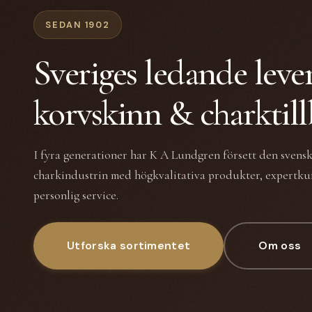
SEDAN 1902
Sveriges ledande leve
korvskinn & charktil
I fyra generationer har K A Lundgren försett den svens
charkindustrin med högkvalitativa produkter, expertk
personlig service.
Utforska sortimentet
Om oss