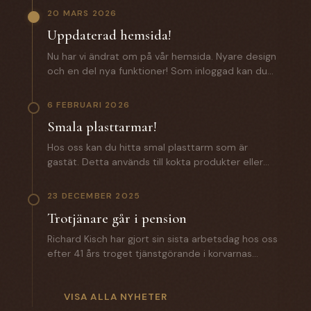
20 MARS 2026
Uppdaterad hemsida!
Nu har vi ändrat om på vår hemsida. Nyare design
och en del nya funktioner! Som inloggad kan du
som kund förutom att lägga beställningar även
komma åt: - Certifikat och specifikationer. -
6 FEBRUARI 2026
Orderhistorik med alla batcher för spårbarhet. -
Smala plasttarmar!
En zip fil med samtliga certifikat och
produktspecifikationer. Saknar du
Hos oss kan du hitta smal plasttarm som är
inloggningsuppgifter? Hör av dig till oss!
gastät. Detta används till kokta produkter eller
andra produkter där man inte vill ha någon
lättnad på slutprodukten. Till ett vegosortiment
23 DECEMBER 2025
är denna ett väldigt bra alternativ. Hör av dig till
Trotjänare går i pension
oss för mer information.
Richard Kisch har gjort sin sista arbetsdag hos oss
efter 41 års troget tjänstgörande i korvarnas
tecken. Under året som gått har han introducerat
sin efterträdare Mathias Grunditz på distriktet. I
torsdags gick Anette Hellman i pension efter 12 år
VISA ALLA NYHETER