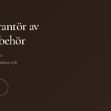
rantör av
lbehör
ka
unskap och