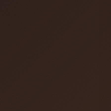
hos oss. Anettes efterträdare är Stefan Bede
som har arbetat med vår E-handel tidigare. En
välförtjänt pension väntar Richard & Anette och
vi önskar de all lycka till med deras nya liv.