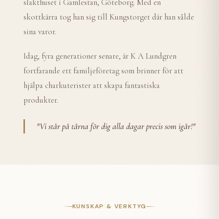
slakthuset i Gamlestan, Göteborg. Med en
skottkärra tog han sig till Kungstorget där han sålde
sina varor.
Idag, fyra generationer senare, är K A Lundgren
fortfarande ett familjeföretag som brinner för att
hjälpa charkuterister att skapa fantastiska
produkter.
"
Vi står på tårna för dig alla dagar precis som igår!
"
KUNSKAP & VERKTYG