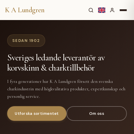
K A Lundgren
SEDAN 1902
Sveriges ledande leverantör av
korvskinn & charktillbehör
I fyra generationer har K A Lundgren försett den svenska
charkindustrin med högkvalitativa produkter, expertkunskap och
personlig service.
Utforska sortimentet
Om oss