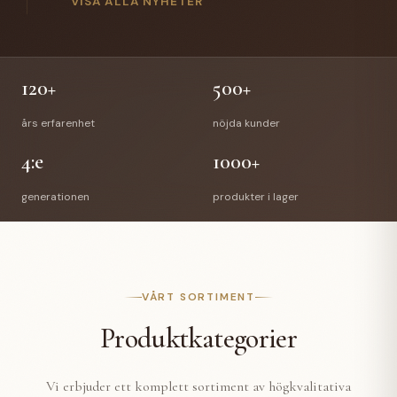
gick Anette Hellman i pension efter 12 år hos oss.
VISA ALLA NYHETER
Anettes efterträdare är Stefan Bede som har arbetat
med vår E-handel tidigare. En välförtjänt pension
väntar Richard & Anette och vi önskar de all lycka till
med deras nya liv.
120+
500+
års erfarenhet
nöjda kunder
4:e
1000+
generationen
produkter i lager
VÅRT SORTIMENT
Produktkategorier
Vi erbjuder ett komplett sortiment av högkvalitativa