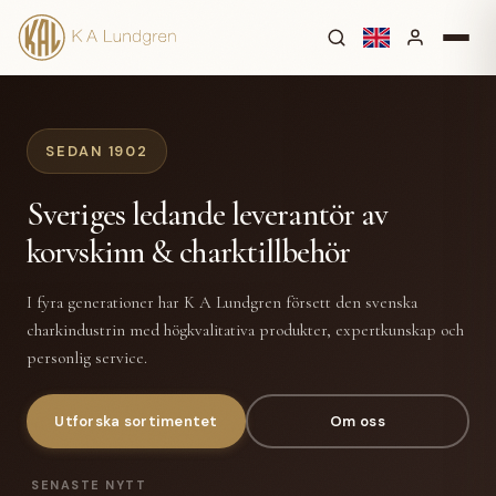
SEDAN 1902
Sveriges ledande leverantör av
korvskinn & charktillbehör
I fyra generationer har K A Lundgren försett den svenska
charkindustrin med högkvalitativa produkter, expertkunskap och
personlig service.
Utforska sortimentet
Om oss
SENASTE NYTT