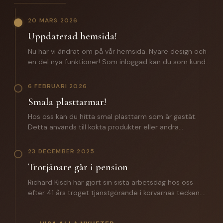
20 MARS 2026
Uppdaterad hemsida!
Nu har vi ändrat om på vår hemsida. Nyare design och
en del nya funktioner! Som inloggad kan du som kund
förutom att lägga beställningar även komma åt: -
Certifikat och specifikationer. - Orderhistorik med alla
6 FEBRUARI 2026
batcher för spårbarhet. - En zip fil med samtliga
Smala plasttarmar!
certifikat och produktspecifikationer. Saknar du
inloggningsuppgifter? Hör av dig till oss!
Hos oss kan du hitta smal plasttarm som är gastät.
Detta används till kokta produkter eller andra
produkter där man inte vill ha någon lättnad på
slutprodukten. Till ett vegosortiment är denna ett
23 DECEMBER 2025
väldigt bra alternativ. Hör av dig till oss för mer
Trotjänare går i pension
information.
Richard Kisch har gjort sin sista arbetsdag hos oss
efter 41 års troget tjänstgörande i korvarnas tecken.
Under året som gått har han introducerat sin
efterträdare Mathias Grunditz på distriktet. I torsdags