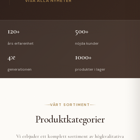
gick Anette Hellman i pension efter 12 år hos oss.
VISA ALLA NYHETER
Anettes efterträdare är Stefan Bede som har arbetat
med vår E-handel tidigare. En välförtjänt pension
väntar Richard & Anette och vi önskar de all lycka till
med deras nya liv.
120+
500+
års erfarenhet
nöjda kunder
4:e
1000+
generationen
produkter i lager
VÅRT SORTIMENT
Produktkategorier
Vi erbjuder ett komplett sortiment av högkvalitativa