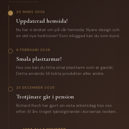
20 MARS 2026
Uppdaterad hemsida!
Nu har vi ändrat om på vår hemsida. Nyare design och
en del nya funktioner! Som inloggad kan du som kund
förutom att lägga beställningar även komma åt: -
Certifikat och specifikationer. - Orderhistorik med alla
6 FEBRUARI 2026
batcher för spårbarhet. - En zip fil med samtliga
Smala plasttarmar!
certifikat och produktspecifikationer. Saknar du
inloggningsuppgifter? Hör av dig till oss!
Hos oss kan du hitta smal plasttarm som är gastät.
Detta används till kokta produkter eller andra
produkter där man inte vill ha någon lättnad på
slutprodukten. Till ett vegosortiment är denna ett
23 DECEMBER 2025
väldigt bra alternativ. Hör av dig till oss för mer
Trotjänare går i pension
information.
Richard Kisch har gjort sin sista arbetsdag hos oss
efter 41 års troget tjänstgörande i korvarnas tecken.
Under året som gått har han introducerat sin
efterträdare Mathias Grunditz på distriktet. I torsdags