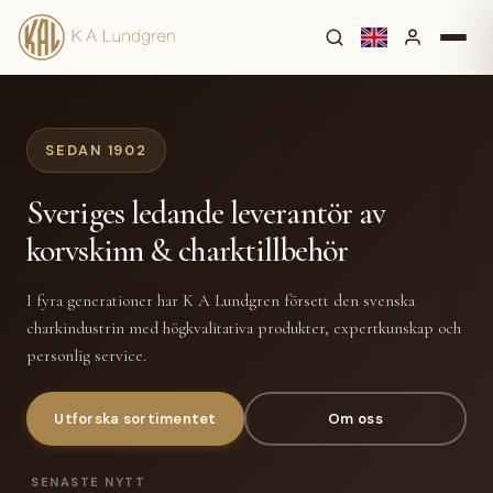
SEDAN 1902
Sveriges ledande leverantör av
korvskinn & charktillbehör
I fyra generationer har K A Lundgren försett den svenska
charkindustrin med högkvalitativa produkter, expertkunskap och
personlig service.
Utforska sortimentet
Om oss
SENASTE NYTT